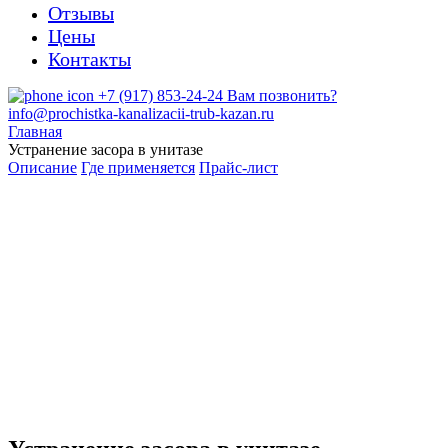
Отзывы
Цены
Контакты
+7 (917) 853-24-24
Вам позвонить?
info@prochistka-kanalizacii-trub-kazan.ru
Главная
Устранение засора в унитазе
Описание
Где применяется
Прайс-лист