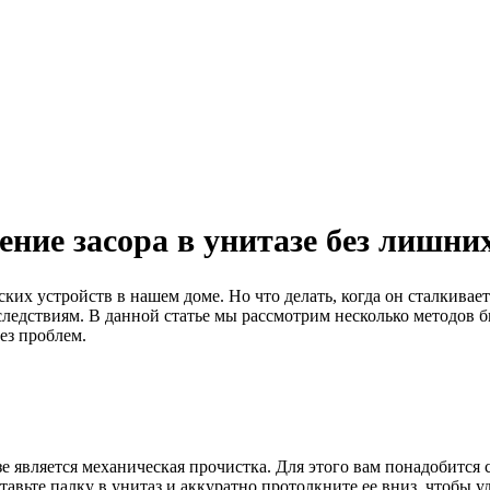
ние засора в унитазе без лишни
их устройств в нашем доме. Но что делать, когда он сталкивает
следствиям. В данной статье мы рассмотрим несколько методов б
ез проблем.
 является механическая прочистка. Для этого вам понадобится с
авьте палку в унитаз и аккуратно протолкните ее вниз, чтобы у